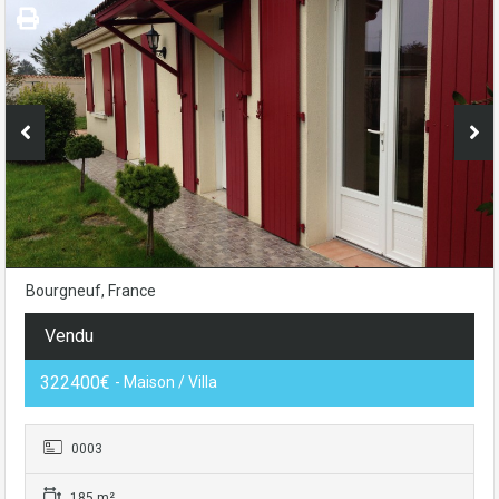
Bourgneuf, France
Vendu
322400€
- Maison / Villa
0003
185 m²